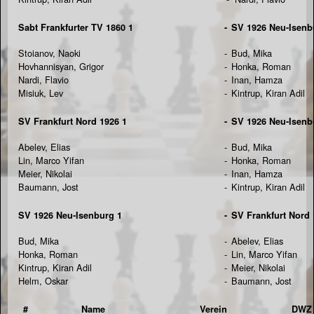
Sabt Frankfurter TV 1860 1
-
SV 1926 Neu-Isenb
Stoianov, Naoki
-
Bud, Mika
Hovhannisyan, Grigor
-
Honka, Roman
Nardi, Flavio
-
Inan, Hamza
Misiuk, Lev
-
Kintrup, Kiran Adil
SV Frankfurt Nord 1926 1
-
SV 1926 Neu-Isenb
Abelev, Elias
-
Bud, Mika
Lin, Marco Yifan
-
Honka, Roman
Meier, Nikolai
-
Inan, Hamza
Baumann, Jost
-
Kintrup, Kiran Adil
SV 1926 Neu-Isenburg 1
-
SV Frankfurt Nord 
Bud, Mika
-
Abelev, Elias
Honka, Roman
-
Lin, Marco Yifan
Kintrup, Kiran Adil
-
Meier, Nikolai
Helm, Oskar
-
Baumann, Jost
#
Name
Verein
DWZ