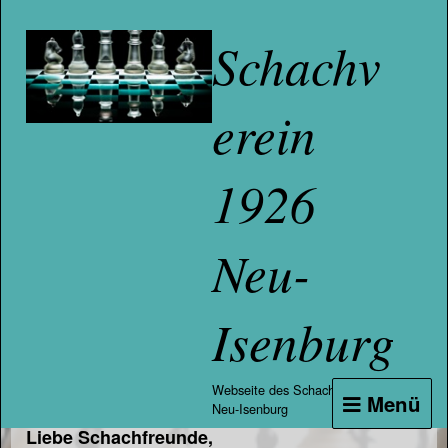
Schachv
erein
1926
Neu-
Isenburg
Webseite des Schachvereins
Menü
Neu-Isenburg
Liebe Schachfreunde,