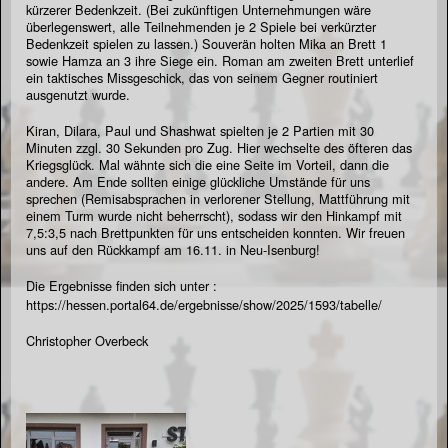
kürzerer Bedenkzeit. (Bei zukünftigen Unternehmungen wäre
überlegenswert, alle Teilnehmenden je 2 Spiele bei verkürzter
Bedenkzeit spielen zu lassen.) Souverän holten Mika an Brett 1
sowie Hamza an 3 ihre Siege ein. Roman am zweiten Brett unterlief
ein taktisches Missgeschick, das von seinem Gegner routiniert
ausgenutzt wurde.
Kiran, Dilara, Paul und Shashwat spielten je 2 Partien mit 30
Minuten zzgl. 30 Sekunden pro Zug. Hier wechselte des öfteren das
Kriegsglück. Mal wähnte sich die eine Seite im Vorteil, dann die
andere. Am Ende sollten einige glückliche Umstände für uns
sprechen (Remisabsprachen in verlorener Stellung, Mattführung mit
einem Turm wurde nicht beherrscht), sodass wir den Hinkampf mit
7,5:3,5 nach Brettpunkten für uns entscheiden konnten. Wir freuen
uns auf den Rückkampf am 16.11. in Neu-Isenburg!
Die Ergebnisse finden sich unter :
https://hessen.portal64.de/ergebnisse/show/2025/1593/tabelle/
Christopher Overbeck