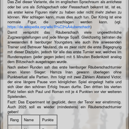
Das Ziel dieser Variante, die im englischen Sprachraum als
antichess
oder bei uns als
oder
bekannt ist, ist es,
Schlagschach
Fressschach
als erster keine Figuren mehr zu haben oder nicht mehr ziehen zu
können. Wer schlagen kann, muss dies auch tun. Der König ist eine
normale Figur, die geschlagen werden kann. (vgl.
https://de.wikipedia.org/wiki/R%C3%A4uberschach
)
Damit verspricht das Räuberschach viele ungewöhnliche
Zugzwangstellungen und jede Menge Spaß. Gleichzeitig betraten die
anwesenden 8 Isenburger Youngsters wie auch ihre anwesenden
Trainer und Betreuer Neuland, da es zwar nicht die erste Begegnung
mit dieser Disziplin, jedoch für alle das erste Turnier war, welches im
Rundensystem (jeder gegen jeden) mit 5 Minuten Bedenkzeit analog
dem Blitzschach ausgetragen wurde.
Nach sieben Runden sah das erste Isenburger Räuberschachturnier
einen klaren Sieger: Hamza Inan gewann überlegen ohne
Punktverlust alle Partien. Ihm folgt mit zwei Zählern Abstand Victor,
der eine längere Pause vom königlichen Spiel eingelegt hatte und
sich über den schönen Erfolg freuen durfte. Den dritten bis vierten
Platz teilen sich Paul und Roman mit je 4 Punkten vor vier weiteren
Spielenden.
Fazit: Das Experiment ist geglückt, denn der Tenor war einstimmig.
Auch 2025 soll es wieder (mindestens) ein Räuberschachturnier
geben!
Rang
Name
Punkte