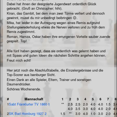
Dabei hat ihnen der designierte Jugendwart ordentlich Glück
gebracht. (Gruß an Christopher; hihi).
Kiran, das Gambit, bei dem man zwei Türme verliert und dennoch
gewinnt, musst du mir unbedingt beibringen 😊.
Mika, hat leider in der Aufregung wegen eines Remis aufgrund
Stellungswiederholung etwas die Nerven verloren und zu früh dem
Remis zugestimmt.
Roman, Hamza, Oskar haben ihre errungenen Vorteile sauber zuende
gespielt. Top!
Alle fünf haben gezeigt, dass sie ordentlich was gelernt haben und
mit Spass und guten Ideen die nächsten Schritte angehen können.
Freut mich echt!
Hier jetzt noch die Abschlußtabelle, die Einzelergebnisse und die
Top-Scorer aus Isenburger Sicht.
Einen Dank an alle Spieler, Eltern, Trainer und sonstigen
Daumendrücker.
Schönes Wochenende.
#
Mannschaft
1
2
3
4
5
6
7
8
1
Sabt Frankfurter TV 1860 1
**
2.5
2.5
2.0
4.0
4.0
1.5
3.
4.0
3.5
3.0
4.0
4.0
2.0
4.
2
SK Bad Homburg 1927 2
1.5
**
3.0
4.0
1.0
3.0
2.0
4.