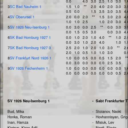
0.0
4.0
3.0
2.5
1.0
3.0
1.
3
SC Bad Nauheim 1
1.5
1.0
**
2.0
4.0
2.0
3.0
3.
0.5
0.0
1.5
3.5
3.0
3.5
4.
4
SV Oberursel 1
2.0
0.0
2.0
**
1.5
3.0
2.0
4.
1.0
1.0
2.5
1.0
2.0
3.0
4.
5
SV 1926 Neu-Isenburg 1
0.0
3.0
0.0
2.5
**
0.0
3.0
3.
0.0
1.5
0.5
3.0
0.0
3.0
4.
6
SK Bad Homburg 1927 1
0.0
1.0
2.0
1.0
4.0
**
1.0
2.
0.0
3.0
1.0
2.0
4.0
1.0
1.
7
SK Bad Homburg 1927 3
2.5
2.0
1.0
2.0
1.0
3.0
**
2.
2.0
1.0
0.5
1.0
1.0
3.0
0.
8
SV Frankfurt Nord 1926 1
1.0
0.0
0.5
0.0
0.5
1.5
2.0
**
0.0
3.0
0.0
0.0
0.0
2.5
3.5
9
SV 1926 Fechenheim 1
1.0
0.0
0.0
0.0
0.0
0.0
0.0
1.
0.0
0.0
0.0
0.0
0.0
0.0
0.5
2.
SV 1926 Neu-Isenburg 1
-
Sabt Frankfurter 
Bud, Mika
-
Stoianov, Naoki
Honka, Roman
-
Hovhannisyan, Grig
Inan, Hamza
-
Misiuk, Lev
Kintrup, Kiran Adil
-
Nardi, Flavio