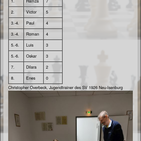
1.
Hamza
7
2.
Victor
5
3.-4.
Paul
4
3.-4.
Roman
4
5.-6.
Luis
3
5.-6.
Oskar
3
7.
Dilara
2
8.
Enes
0
Christopher Overbeck, Jugendtrainer des SV 1926 Neu-Isenburg